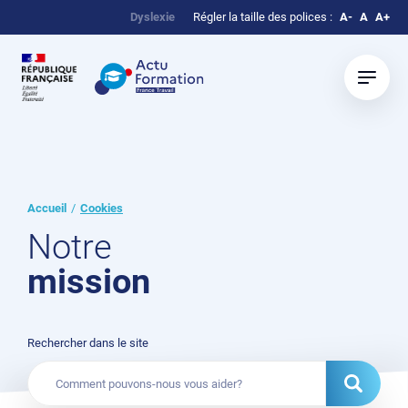
Dyslexie
Régler la taille des polices :
A-
A
A+
Accueil
Cookies
Notre
mission
Rechercher dans le site